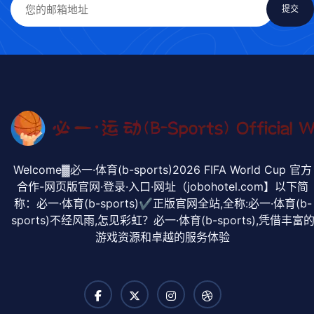
Welcome▓必一·体育(b-sports)2026 FIFA World Cup 官方
合作-网页版官网·登录·入口·网址（jobohotel.com】以下简
称：必一·体育(b-sports)✔正版官网全站,全称:必一·体育(b-
sports)不经风雨,怎见彩虹？必一·体育(b-sports),凭借丰富
游戏资源和卓越的服务体验