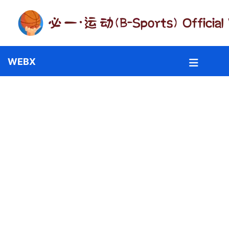
手机版必一·运动(B-Sports)
Official World Cup 合作网站