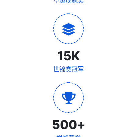
卓越成就奖
15
K
世锦赛冠军
500
+