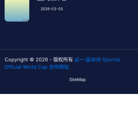
2026-03-05
Copyright © 2026 - 版权所有
必一·运动(B-Sports)
Official World Cup 合作网站
SiteMap