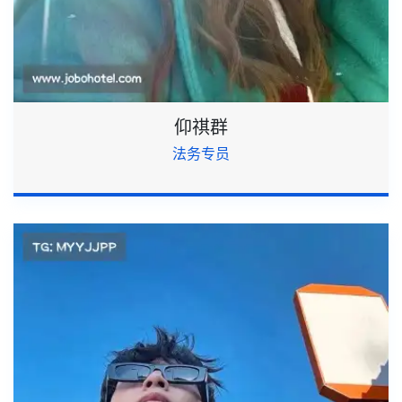
仰祺群
法务专员