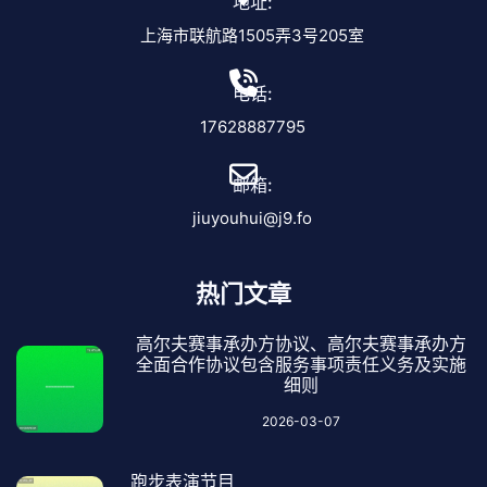
地址:
上海市联航路1505弄3号205室
电话:
17628887795
邮箱:
jiuyouhui@j9.fo
热门文章
高尔夫赛事承办方协议、高尔夫赛事承办方
全面合作协议包含服务事项责任义务及实施
细则
2026-03-07
跑步表演节目