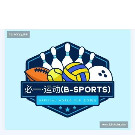
首页登录入口
手机版必一·运动(B-Sports) Official
World Cup 合作网站