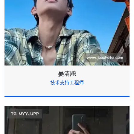
晏清飚
技术支持工程师