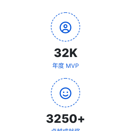
32
K
年度 MVP
3250
+