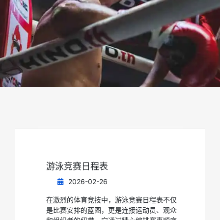
游泳竞赛日程表
2026-02-26
在激烈的体育竞技中，游泳竞赛日程表不仅
是比赛安排的蓝图，更是连接运动员、观众