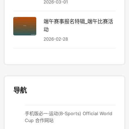
跑步表演节目
2026-03-05
赛事赞助商权益-赛事赞助商权
益方案
2026-03-04
荷兰大奖赛直播
2026-03-02
美国越野跑赛事;美国越野跑比
赛